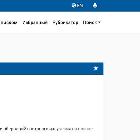
EN
Списком
Избранные
Рубрикатор
Поиск
и аберраций светового излучения на основе