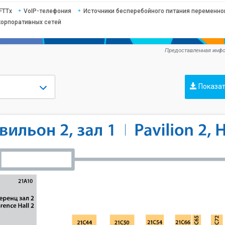
FTTx
VoIP-телефония
Источники бесперебойного питания переменног
корпоративных сетей
Предоставленная инфо
Показат