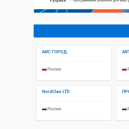
Рубрики:
Программные решения для вирту
АИС ГОРОД
AR
Россия
Р
NordClan LTD
ПР
Россия
Р