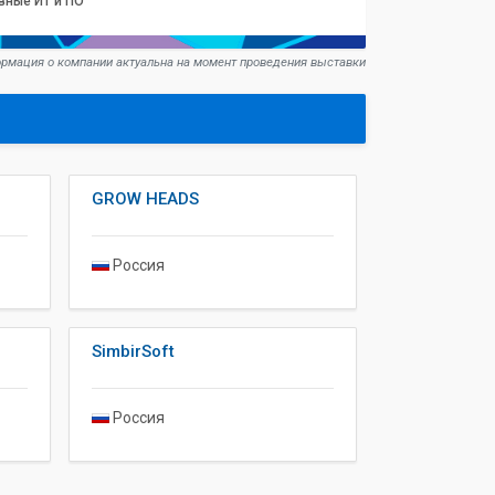
вные ИТ и ПО
рмация о компании актуальна на момент проведения выставки
GROW HEADS
Россия
SimbirSoft
Россия