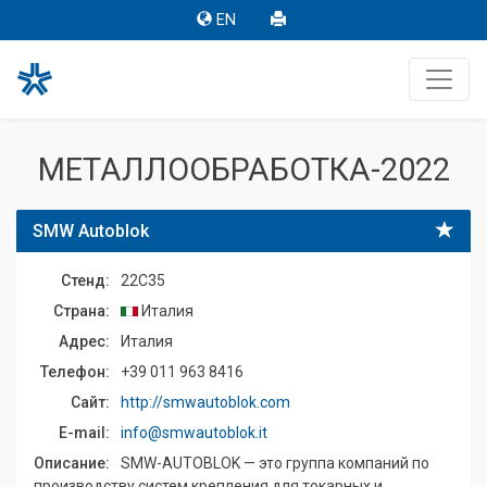
EN
МЕТАЛЛООБРАБОТКА-2022
SMW Autoblok
Стенд:
22C35
Страна:
Италия
Адрес:
Италия
Телефон:
+39 011 963 8416
Сайт:
http://smwautoblok.com
E-mail:
info@smwautoblok.it
Описание:
SMW-AUTOBLOK — это группа компаний по
производству систем крепления для токарных и