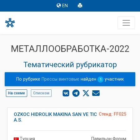
EN
МЕТАЛЛООБРАБОТКА-2022
Тематический рубрикатор
По рубрике
Прессы винтовые
найден
участник
1
На схеме
Списком
OZKOC HIDROLIK MAKINA SAN VE TIC
Стенд: FF025
A.S.
Турция
Павильон Форум