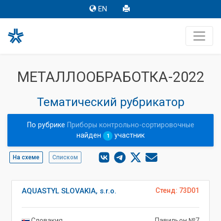
EN
МЕТАЛЛООБРАБОТКА-2022
Тематический рубрикатор
По рубрике
Приборы контрольно-сортировочные
найден
участник
1
На схеме
Списком
AQUASTYL SLOVAKIA, s.r.o.
Стенд: 73D01
Словакия
Павильон №7