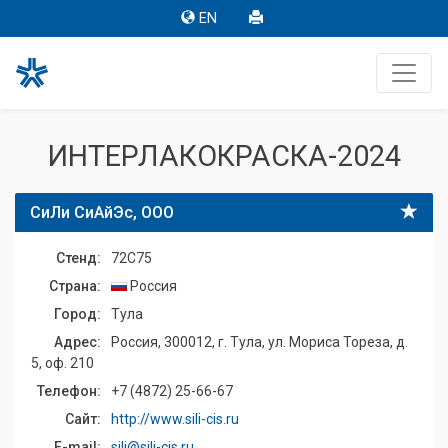
EN
ИНТЕРЛАКОКРАСКА-2024
СиЛи СиАйЭс, ООО
Стенд:
72C75
Страна:
Россия
Город:
Тула
Адрес:
Россия, 300012, г. Тула, ул. Мориса Тореза, д.
5, оф. 210
Телефон:
+7 (4872) 25-66-67
Сайт:
http://www.sili-cis.ru
E-mail:
sili@sili-cis.ru