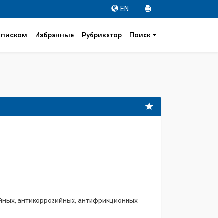
EN
Списком
Избранные
Рубрикатор
Поиск
ийных, антикоррозийных, антифрикционных