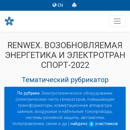
EN
RENWEX. ВОЗОБНОВЛЯЕМАЯ
ЭНЕРГЕТИКА И ЭЛЕКТРОТРАН
СПОРТ-2022
Тематический рубрикатор
По рубрике
Электротехническое оборудование
(электрическая часть генераторов, повышающие
трансформаторы, коммутационная аппаратура:
шинные, воздушные и кабельные токопроводы,
системы релейной защиты, автоматики,
телеуправления, связи и др.)
найдено
участников
6