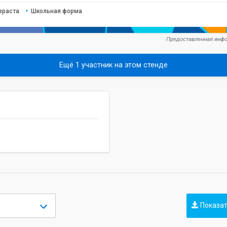
зраста
Школьная форма
Предоставленная инфо
Ещё 1 участник на этом стенде
Показат