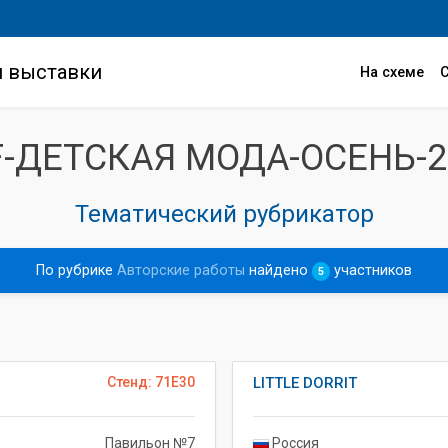
и выставки
На схеме
F-ДЕТСКАЯ МОДА-ОСЕНЬ-2
Тематический рубрикатор
По рубрике
Авторские работы
найдено
участников
5
Стенд: 71E30
LITTLE DORRIT
Павильон №7
Россия