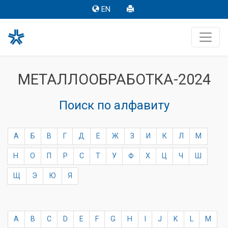
EN
МЕТАЛЛООБРАБОТКА-2024
Поиск по алфавиту
А
Б
В
Г
Д
Е
Ж
З
И
К
Л
М
Н
О
П
Р
С
Т
У
Ф
Х
Ц
Ч
Ш
Щ
Э
Ю
Я
A
B
C
D
E
F
G
H
I
J
K
L
M