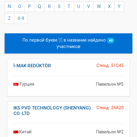
N
O
P
Q
R
S
T
U
V
W
X
Y
Z
0-9
По первой букве
[I]
в названии найдено
60
участников
İ-MAK REDÜKTÖR
Стенд: 51C45
Турция
Павильон №5
IKS PVD TECHNOLOGY (SHENYANG)
Стенд: 26A20
CO. LTD
Китай
Павильон №2