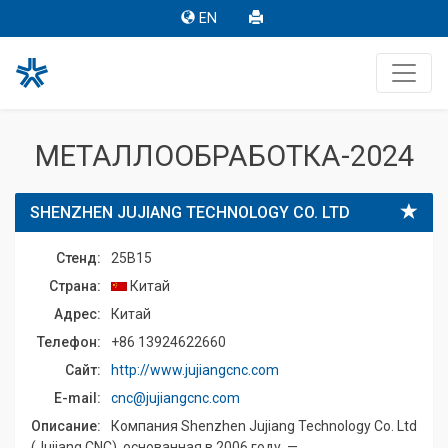
EN
МЕТАЛЛООБРАБОТКА-2024
SHENZHEN JUJIANG TECHNOLOGY CO. LTD
Стенд:
25B15
Страна:
Китай
Адрес:
Китай
Телефон:
+86 13924622660
Сайт:
http://www.jujiangcnc.com
E-mail:
cnc@jujiangcnc.com
Описание:
Компания Shenzhen Jujiang Technology Co. Ltd
(Jujiang CNC), основанная в 2006 году, —