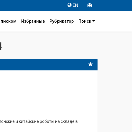
EN
Списком
Избранные
Рубрикатор
Поиск
4
онские и китайские роботы на складе в