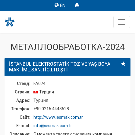
EN
МЕТАЛЛООБРАБОТКА-2024
İSTANBUL ELEKTROSTATİK TOZ VE YAŞ BOYA
MAK. İML.SAN.TİC.LTD.ŞTİ
Стенд:
FA074
Страна:
Турция
Адрес:
Турция
Телефон:
+90 0216 4448628
Сайт:
http://www.iesmak.com.tr
E-mail:
info@iesmak.com.tr
Описание:
С момента своего основания компания