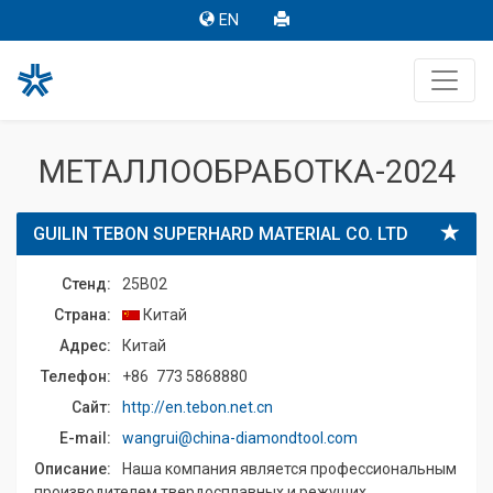
EN
МЕТАЛЛООБРАБОТКА-2024
GUILIN TEBON SUPERHARD MATERIAL CO. LTD
Стенд:
25B02
Страна:
Китай
Адрес:
Китай
Телефон:
+86 773 5868880
Сайт:
http://en.tebon.net.cn
E-mail:
wangrui@china-diamondtool.com
Описание:
Наша компания является профессиональным
производителем твердосплавных и режущих