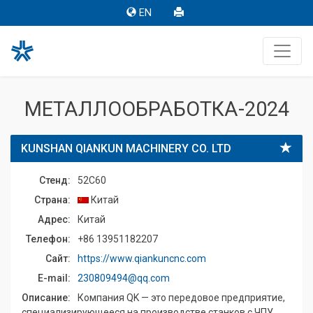
EN
МЕТАЛЛООБРАБОТКА-2024
KUNSHAN QIANKUN MACHINERY CO. LTD
Стенд:
52C60
Страна:
Китай
Адрес:
Китай
Телефон:
+86 13951182207
Сайт:
https://www.qiankuncnc.com
E-mail:
230809494@qq.com
Описание:
Компания QK — это передовое предприятие,
специализирующееся на производстве станков с ЧПУ