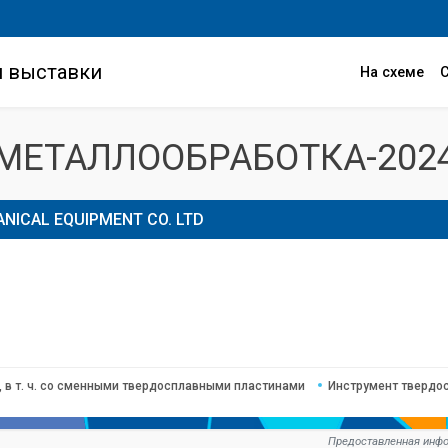
и выставки
На схеме
МЕТАЛЛООБРАБОТКА-202
ICAL EQUIPMENT CO. LTD
 в т. ч. со сменными твердосплавными пластинами
Инструмент твердо
Предоставленная инфо