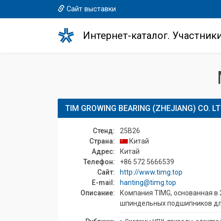
Сайт выставки
Интернет-каталог. Участник
TIM GROWING BEARING (ZHEJIANG) CO. L
Стенд:
25B26
Страна:
Китай
Адрес:
Китай
Телефон:
+86 572 5666539
Сайт:
http://www.timg.top
E-mail:
hanting@timg.top
Описание:
Компания TIMG, основанная в 
шпиндельных подшипников для