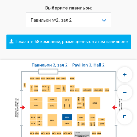
Выберите павильон:
Павильон №2 , зал 2
Показать 68 компаний, размещенных в этом павильоне