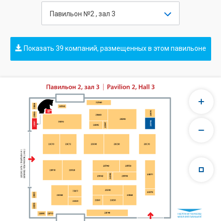
Павильон №2 , зал 3
Показать 39 компаний, размещенных в этом павильоне