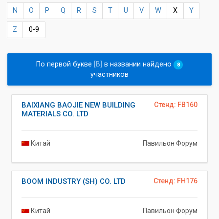
N
O
P
Q
R
S
T
U
V
W
X
Y
Z
0-9
По первой букве
[B]
в названии найдено
8
участников
BAIXIANG BAOJIE NEW BUILDING
Стенд: FB160
MATERIALS CO. LTD
Китай
Павильон Форум
BOOM INDUSTRY (SH) CO. LTD
Стенд: FH176
Китай
Павильон Форум