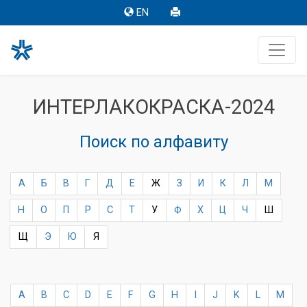
EN
ИНТЕРЛАКОКРАСКА-2024
Поиск по алфавиту
А
Б
В
Г
Д
Е
Ж
З
И
К
Л
М
Н
О
П
Р
С
Т
У
Ф
Х
Ц
Ч
Ш
Щ
Э
Ю
Я
A
B
C
D
E
F
G
H
I
J
K
L
M