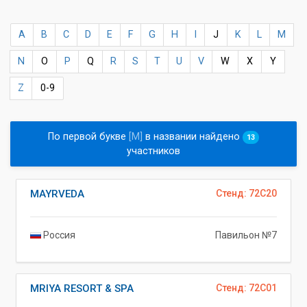
A
B
C
D
E
F
G
H
I
J
K
L
M
N
O
P
Q
R
S
T
U
V
W
X
Y
Z
0-9
По первой букве
[M]
в названии найдено
13
участников
MAYRVEDA
Стенд: 72C20
Россия
Павильон №7
MRIYA RESORT & SPA
Стенд: 72C01