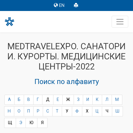
EN
MEDTRAVELEXPO. САНАТОРИ
И. КУРОРТЫ. МЕДИЦИНСКИЕ
ЦЕНТРЫ-2022
Поиск по алфавиту
А
Б
В
Г
Д
Е
Ж
З
И
К
Л
М
Н
О
П
Р
С
Т
У
Ф
Х
Ц
Ч
Ш
Щ
Э
Ю
Я