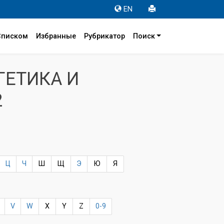
EN
Списком
Избранные
Рубрикатор
Поиск
ГЕТИКА И
2
Ц
Ч
Ш
Щ
Э
Ю
Я
V
W
X
Y
Z
0-9