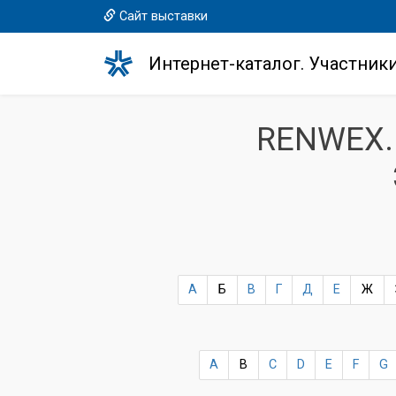
Сайт выставки
Интернет-каталог. Участник
RENWEX.
А
Б
В
Г
Д
Е
Ж
A
B
C
D
E
F
G