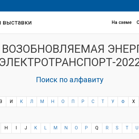
и выставки
На схеме
 ВОЗОБНОВЛЯЕМАЯ ЭНЕР
ЭЛЕКТРОТРАНСПОРТ-202
Поиск по алфавиту
З
И
К
Л
М
Н
О
П
Р
С
Т
У
Ф
Х
H
I
J
K
L
M
N
O
P
Q
R
S
T
U