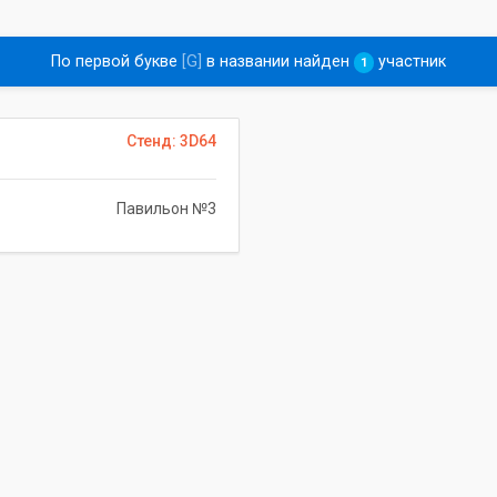
По первой букве
[G]
в названии найден
участник
1
Стенд: 3D64
Павильон №3