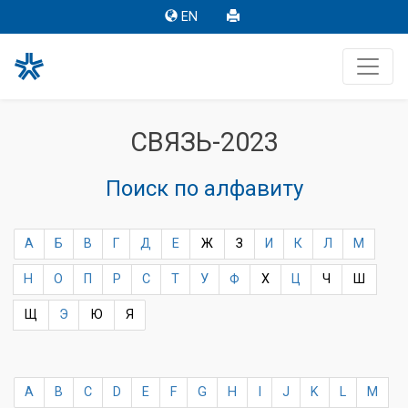
EN
СВЯЗЬ-2023
Поиск по алфавиту
А
Б
В
Г
Д
Е
Ж
З
И
К
Л
М
Н
О
П
Р
С
Т
У
Ф
Х
Ц
Ч
Ш
Щ
Э
Ю
Я
A
B
C
D
E
F
G
H
I
J
K
L
M