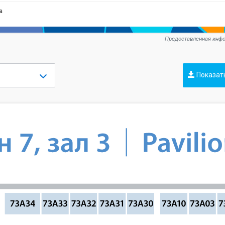
а
Предоставленная инфо
Показат