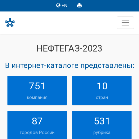
EN
НЕФТЕГАЗ-2023
В интернет-каталоге представлены:
751
10
компания
стран
87
531
городов России
рубрика