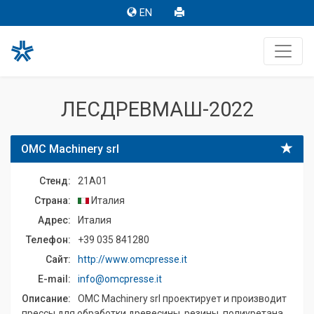
EN
ЛЕСДРЕВМАШ-2022
OMC Machinery srl
Стенд:
21A01
Страна:
Италия
Адрес:
Италия
Телефон:
+39 035 841280
Сайт:
http://www.omcpresse.it
E-mail:
info@omcpresse.it
Описание:
OMC Machinery srl проектирует и производит
прессы для обработки древесины, резины, полиуретана,