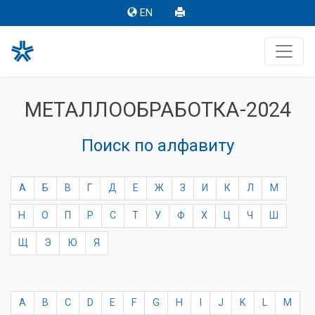
EN
МЕТАЛЛООБРАБОТКА-2024
Поиск по алфавиту
А
Б
В
Г
Д
Е
Ж
З
И
К
Л
М
Н
О
П
Р
С
Т
У
Ф
Х
Ц
Ч
Ш
Щ
Э
Ю
Я
A
B
C
D
E
F
G
H
I
J
K
L
M