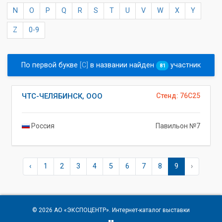
N
O
P
Q
R
S
T
U
V
W
X
Y
Z
0-9
По первой букве
[C]
в названии найден
участник
81
ЧТС-ЧЕЛЯБИНСК, ООО
Стенд: 76C25
Россия
Павильон №7
‹
1
2
3
4
5
6
7
8
9
›
© 2026
АО «ЭКСПОЦЕНТР»
. Интернет-каталог выставки