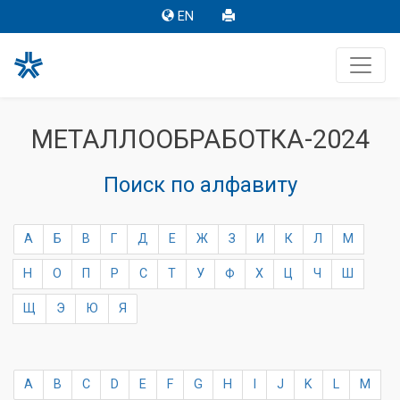
EN
МЕТАЛЛООБРАБОТКА-2024
Поиск по алфавиту
А
Б
В
Г
Д
Е
Ж
З
И
К
Л
М
Н
О
П
Р
С
Т
У
Ф
Х
Ц
Ч
Ш
Щ
Э
Ю
Я
A
B
C
D
E
F
G
H
I
J
K
L
M