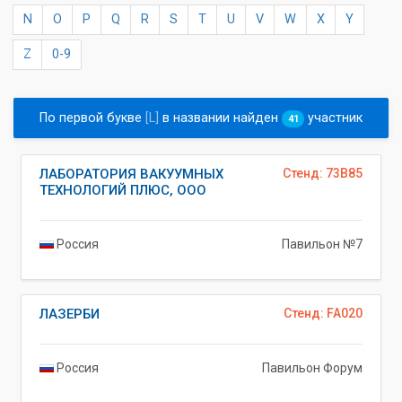
N
O
P
Q
R
S
T
U
V
W
X
Y
Z
0-9
По первой букве
[L]
в названии найден
участник
41
ЛАБОРАТОРИЯ ВАКУУМНЫХ
Стенд: 73B85
ТЕХНОЛОГИЙ ПЛЮС, ООО
Россия
Павильон №7
ЛАЗЕРБИ
Стенд: FA020
Россия
Павильон Форум