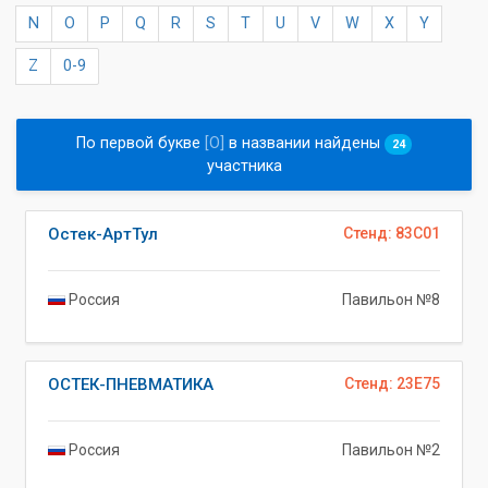
N
O
P
Q
R
S
T
U
V
W
X
Y
Z
0-9
По первой букве
[O]
в названии найдены
24
участника
Остек-АртТул
Стенд: 83C01
Россия
Павильон №8
ОСТЕК-ПНЕВМАТИКА
Стенд: 23E75
Россия
Павильон №2