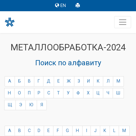
EN
МЕТАЛЛООБРАБОТКА-2024
Поиск по алфавиту
А
Б
В
Г
Д
Е
Ж
З
И
К
Л
М
Н
О
П
Р
С
Т
У
Ф
Х
Ц
Ч
Ш
Щ
Э
Ю
Я
A
B
C
D
E
F
G
H
I
J
K
L
M