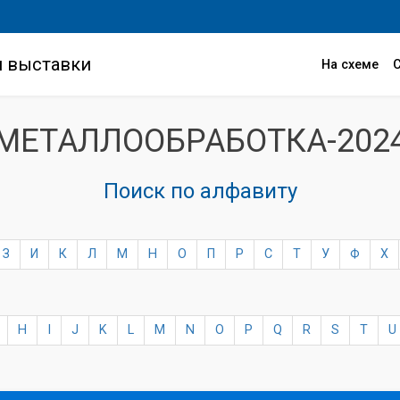
и выставки
На схеме
МЕТАЛЛООБРАБОТКА-202
Поиск по алфавиту
З
И
К
Л
М
Н
О
П
Р
С
Т
У
Ф
Х
H
I
J
K
L
M
N
O
P
Q
R
S
T
U