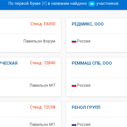
По первой букве
[R]
в названии найдено
участников
66
Стенд: FA050
РЕДМИКС, ООО
Павильон Форум
Россия
РЧЕСКАЯ
Стенд: 72B40
РЕММАШ СПБ, ООО
Павильон №7
Россия
Стенд: 12C58
РЕНОЛ ГРУПП
Павильон №1
Россия