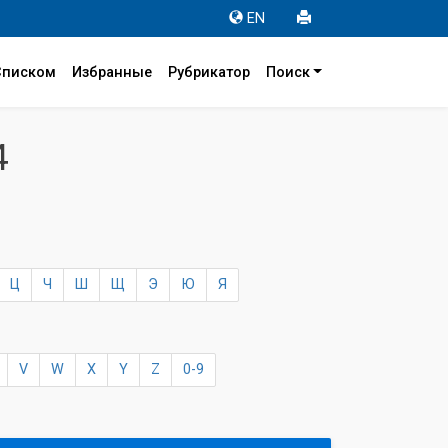
EN
Списком
Избранные
Рубрикатор
Поиск
4
Ц
Ч
Ш
Щ
Э
Ю
Я
V
W
X
Y
Z
0-9