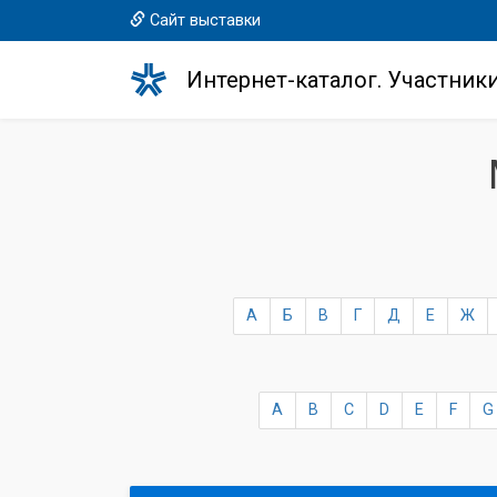
Сайт выставки
Интернет-каталог. Участник
А
Б
В
Г
Д
Е
Ж
A
B
C
D
E
F
G