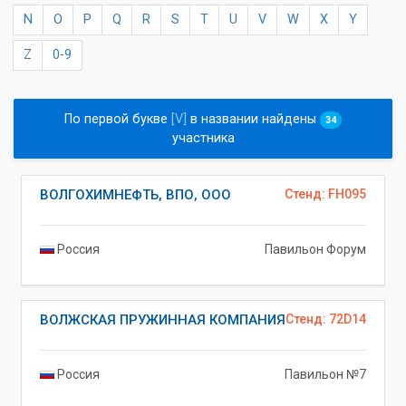
N
O
P
Q
R
S
T
U
V
W
X
Y
Z
0-9
По первой букве
[V]
в названии найдены
34
участника
ВОЛГОХИМНЕФТЬ, ВПО, ООО
Стенд: FH095
Россия
Павильон Форум
ВОЛЖСКАЯ ПРУЖИННАЯ КОМПАНИЯ
Стенд: 72D14
Россия
Павильон №7