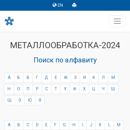
EN
МЕТАЛЛООБРАБОТКА-2024
Поиск по алфавиту
А
Б
В
Г
Д
Е
Ж
З
И
К
Л
М
Н
О
П
Р
С
Т
У
Ф
Х
Ц
Ч
Ш
Щ
Э
Ю
Я
A
B
C
D
E
F
G
H
I
J
K
L
M