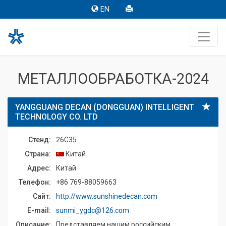
EN
МЕТАЛЛООБРАБОТКА-2024
YANGGUANG DECAN (DONGGUAN) INTELLIGENT
TECHNOLOGY CO. LTD
Стенд:
26C35
Страна:
Китай
Адрес:
Китай
Телефон:
+86 769-88059663
Сайт:
http://www.sunshinedecan.com
E-mail:
sunmi_ygdc@126.com
Описание:
Представляем нашим российским