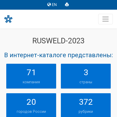
EN
RUSWELD-2023
В интернет-каталоге представлены:
71
3
компания
страны
20
372
городов России
рубрики