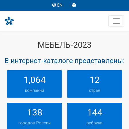
EN
МЕБЕЛЬ-2023
В интернет-каталоге представлены:
1,064
12
компании
стран
138
144
городов России
рубрики