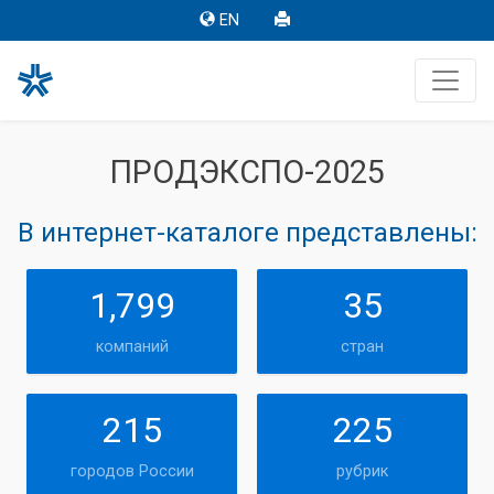
EN
ПРОДЭКСПО-2025
В интернет-каталоге представлены:
1,799
35
компаний
стран
215
225
городов России
рубрик