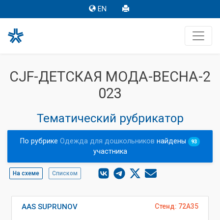
EN
CJF-ДЕТСКАЯ МОДА-ВЕСНА-2
023
Тематический рубрикатор
По рубрике
Одежда для дошкольников
найдены
93
участника
На схеме
Списком
AAS SUPRUNOV
Стенд: 72A35