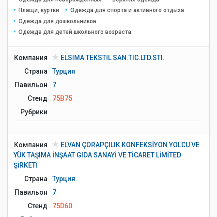
Плащи, куртки
Одежда для спорта и активного отдыха
Одежда для дошкольников
Одежда для детей школьного возраста
Компания
ELSIMA TEKSTIL SAN.TIC.LTD.STI.
Страна
Турция
Павильон
7
Стенд
75B75
Рубрики
Компания
ELVAN ÇORAPÇILIK KONFEKSİYON YOLCU VE
YÜK TAŞIMA İNŞAAT GIDA SANAYİ VE TİCARET LİMİTED
ŞİRKETİ
Страна
Турция
Павильон
7
Стенд
75D60