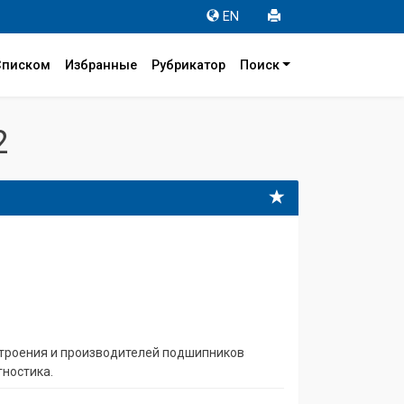
EN
Списком
Избранные
Рубрикатор
Поиск
2
строения и производителей подшипников
гностика.