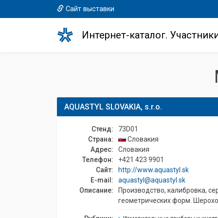
Сайт выставки
Интернет-каталог. Участник
AQUASTYL SLOVAKIA, s.r.o.
Стенд:
73D01
Страна:
Словакия
Адрес:
Словакия
Телефон:
+421 423 9901
Сайт:
http://www.aquastyl.sk
E-mail:
aquastyl@aquastyl.sk
Описание:
Производство, калибровка, с
геометрических форм. Шерохо