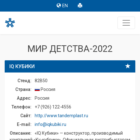
EN
МИР ДЕТСТВА-2022
IQ КУБИКИ
Стенд:
82B50
Страна:
Россия
Адрес:
Россия
Телефон:
+7 (926) 122-4556
Сайт:
http://www.tandemplast.ru
E-mail:
info@iqkubiki.ru
Описание:
«IQ Кубики» — конструктор, производимый
компанией «Ку-кубрики». Официальным дистрибьютором