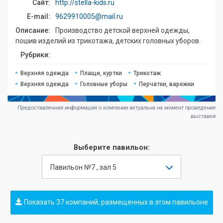
Сайт:
http://stella-kids.ru
E-mail:
9629910005@mail.ru
Описание:
Производство детской верхней одежды,
пошив изделий из трикотажа, детских головных уборов.
Рубрики:
Верхняя одежда
Плащи, куртки
Трикотаж
Верхняя одежда
Головные уборы
Перчатки, варежки
Предоставленная информация о компании актуальна на момент проведения
выставки
Выберите павильон:
Павильон №7 , зал 5
Показать 37 компаний, размещенных в этом павильоне