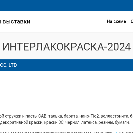
и выставки
На схеме
ИНТЕРЛАКОКРАСКА-2024
CO. LTD
 стружки и пасты CAB, талька, барита, нано-Tio2, волластонита, б
коративной краски, краски 3C, чернил, латекса, резины, бумаги.